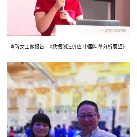
肖玲女士做报告--《数据创造价值-中国料草分析展望》